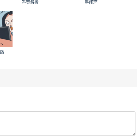
答案解析
整闭环
整版