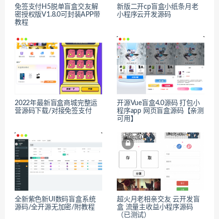
免签支付H5脱单盲盒交友解
新版二开cp盲盒小纸条月老
密授权版V1.8.0可封装APP带
小程序云开发源码
教程
2022年最新盲盒商城完整运
开源Vue盲盒4.0源码 打包小
营源码下载/对接免签支付
程序app 网页盲盒源码【亲测
可用】
全新紫色新UI数码盲盒系统
超火月老相亲交友 云开发盲
源码/全开源无加密/附教程
盒 流量主收益小程序源码
（已测试）