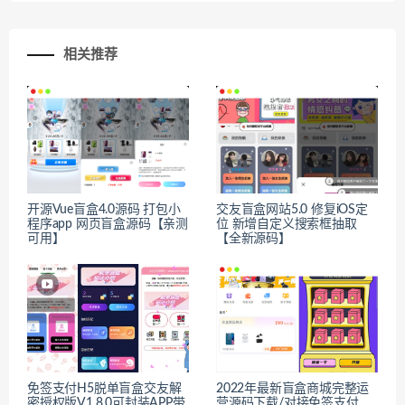
相关推荐
开源Vue盲盒4.0源码 打包小
交友盲盒网站5.0 修复iOS定
程序app 网页盲盒源码【亲测
位 新增自定义搜索框抽取
可用】
【全新源码】
免签支付H5脱单盲盒交友解
2022年最新盲盒商城完整运
密授权版V1.8.0可封装APP带
营源码下载/对接免签支付