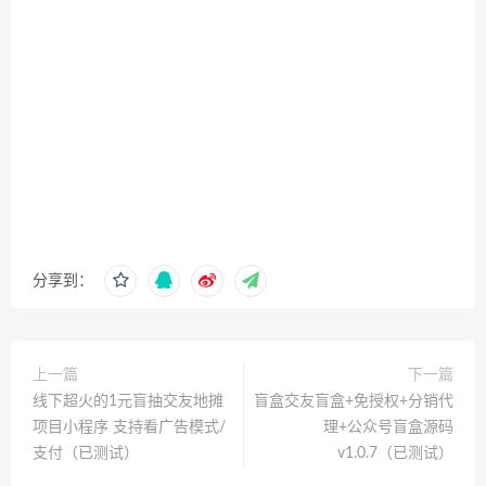
分享到：
上一篇
下一篇
线下超火的1元盲抽交友地摊
盲盒交友盲盒+免授权+分销代
项目小程序 支持看广告模式/
理+公众号盲盒源码
支付（已测试）
v1.0.7（已测试）