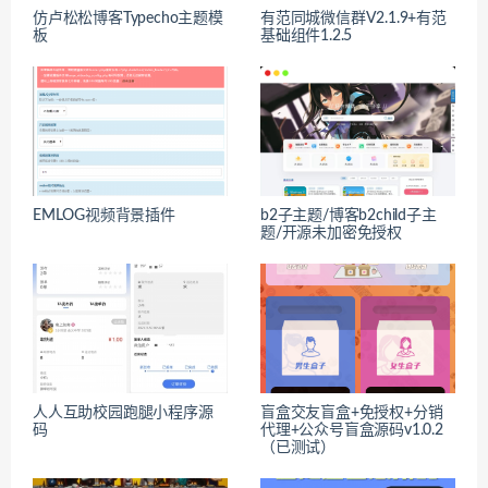
仿卢松松博客Typecho主题模
有范同城微信群V2.1.9+有范
板
基础组件1.2.5
EMLOG视频背景插件
b2子主题/博客b2child子主
题/开源未加密免授权
人人互助校园跑腿小程序源
盲盒交友盲盒+免授权+分销
码
代理+公众号盲盒源码v1.0.2
（已测试）