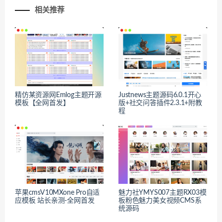
相关推荐
精仿某资源网Emlog主题开源
Justnews主题源码6.0.1开心
模板【全网首发】
版+社交问答插件2.3.1+附教
程
苹果cmsV10MXone Pro自适
魅力社YMYS007主题RX03模
应模板 站长亲测-全网首发
板粉色魅力美女视频CMS系
统源码