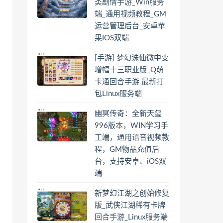
类剧情手游_Win服务
端_通用视频教程_GM
运营管理后台_安卓苹
果IOS双端
[手游] 梦幻诛仙微中变
增幅十三职业版_Q萌
卡通回合手游 最新打
包Linux服务端
幽冥传奇：全新天玺
996版本，WIN学习手
工端，通用语音视频教
程，GM物品充值后
台，支持安卓、iOS双
端
新梦幻江湖之创始修复
版_武侠江湖稀有卡牌
回合手游_Linux服务端