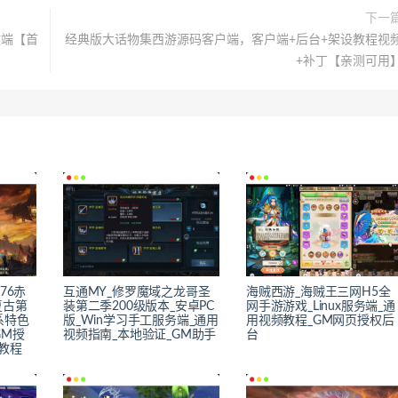
下一
键端【首
经典版大话物集西游源码客户端，客户端+后台+架设教程视
+补丁【亲测可用
76赤
互通MY_修罗魔域之龙哥圣
海贼西游_海贼王三网H5全
复古第
装第二季200级版本_安卓PC
网手游游戏_Linux服务端_通
系特色
版_Win学习手工服务端_通用
用视频教程_GM网页授权后
GM授
视频指南_本地验证_GM助手
台
教程