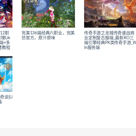
12职
完美136端经典六职业，完美
传奇手游之龙城传奇速战商
Lin
仿官方，原汁原味
业定制复古服端_最新XO三
端+多
端引擎经典PK类传奇手游_
建教程
in服务端
谈|Li
端