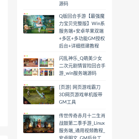
源码
Q版回合手游【最强魔
力宝贝完整版】Win系
服务端+安卓苹果双端
+多区+多功能GM授权
后台+详细搭建教程
闪乱神乐_Q萌美少女
二次元剧情冒险回合手
游_win服务端源码
[页游] 网页游戏霸刀
3D网页游戏单机版带
GM工具
传世传奇赤月十二生肖
战鼓第二季手游_Linux
服务端_通用视频教程_
安卓明文_GM后台工