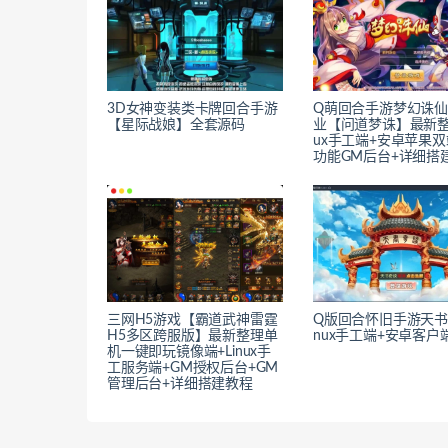
3D女神变装类卡牌回合手游
Q萌回合手游梦幻诛仙
【星际战娘】全套源码
业【问道梦诛】最新整理
ux手工端+安卓苹果双
功能GM后台+详细搭
三网H5游戏【霸道武神雷霆
Q版回合怀旧手游天书奇
H5多区跨服版】最新整理单
nux手工端+安卓客户
机一键即玩镜像端+Linux手
工服务端+GM授权后台+GM
管理后台+详细搭建教程