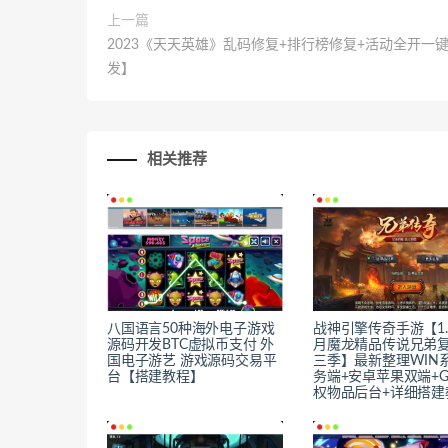
上一篇
2023《天天英雄》乱码修复+排行榜修复+活动全开一
发】
相关推荐
八国语言50种海外电子游戏
战神引擎传奇手游【1.
源码开发BTC虚拟币支付 外
月魔龙精品传说兄弟
国电子游艺 游戏源码交易平
三季】最新整理WIN
台【搭建教程】
务端+安卓苹果双端+
权物品后台+详细搭建