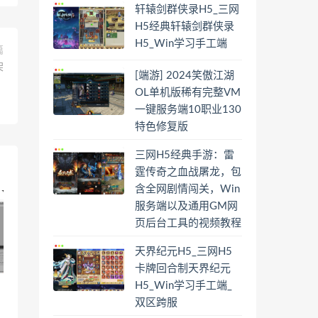
轩辕剑群侠录H5_三网
H5经典轩辕剑群侠录
H5_Win学习手工端
篇
架
[端游] 2024笑傲江湖
OL单机版稀有完整VM
一键服务端10职业130
特色修复版
三网H5经典手游：雷
霆传奇之血战屠龙，包
含全网剧情闯关，Win
服务端以及通用GM网
页后台工具的视频教程
天界纪元H5_三网H5
卡牌回合制天界纪元
H5_Win学习手工端_
双区跨服