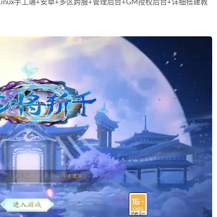
nux手工端+安卓+多区跨服+管理后台+GM授权后台+详细搭建教