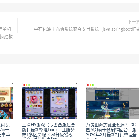
下一
理单机
中石化油卡充值系统聚合支付系统 | java springboot框
细搭建教
【闪乱
三网H5游戏【萌图西游超变
万灵山海之镜全套源码_3D
in一
版】最新整理Linux手工服务
国风Q萌卡通剧情回合手游_
安卓苹
端+多区跨服+GM分级授权
2024年3月最新打包整理全