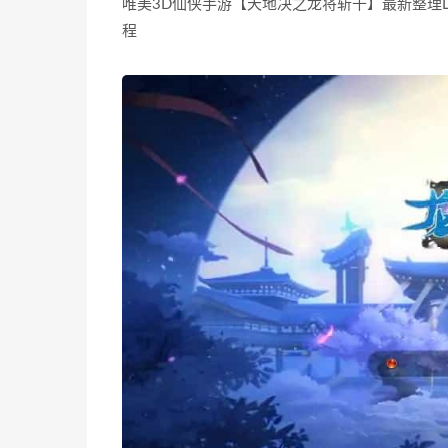
唯美3D仙侠手游【天地决之龙将斩千】最新整理Li
程