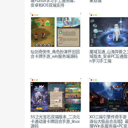
端+Linux学习手工服务端、
果双端
安卓和iOS双端支持
仙剑奇侠传_角色扮演怀旧回
魔域互通_山海异兽之
合卡牌手游_win服务端源码
域版本_安卓PC互通版
n学习手工端
SS之光宝石双端版本_二次元
XO三端引擎传奇手游【
卡通动漫卡牌回合手游_linux
诛仙大极品合击版】
源码
理Win系服务端+PC