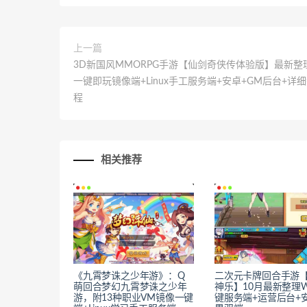
上一篇
3D新国风MMORPG手游【仙剑奇侠传体验版】最新整
一键即玩镜像端+Linux手工服务端+安卓+GM后台+详
程
相关推荐
《九霄梦诛之少年游》：Q
二次元卡牌回合手游
萌回合梦幻九霄梦诛之少年
神乐】10月最新整理W
游，附13种职业VM镜像一键
键服务端+运营后台+