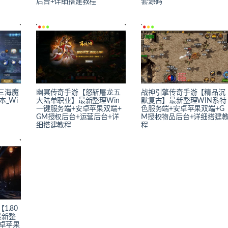
后台+详细搭建教程
套源码
三海魔
幽冥传奇手游【怒斩屠龙五
战神引擎传奇手游【精品沉
本_Wi
大陆单职业】最新整理Win
默复古】最新整理WIN系特
一键服务端+安卓苹果双端+
色服务端+安卓苹果双端+G
GM授权后台+运营后台+详
M授权物品后台+详细搭建
细搭建教程
程
1.80
最新整
安卓苹果